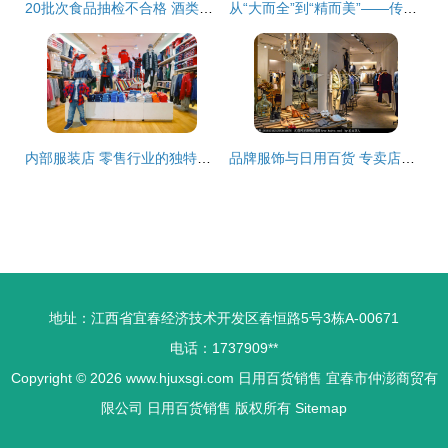
20批次食品抽检不合格 酒类、香肠、糖饼问题突出，东莞企业被点名
从“大而全”到“精而美”——传统生鲜超市向高端服装零售的转型路径
内部服装店 零售行业的独特风景线
品牌服饰与日用百货 专卖店的双轨销售策略探析
地址：江西省宜春经济技术开发区春恒路5号3栋A-00671
电话：1737909**
Copyright © 2026
www.hjuxsgi.com
日用百货销售
宜春市仲澎商贸有
限公司
日用百货销售
版权所有
Sitemap