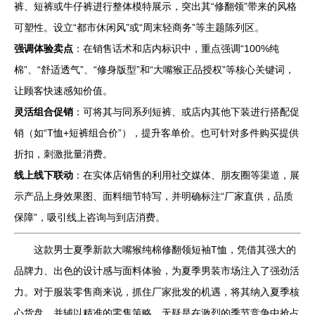
裤、短裤或牛仔裤进行整体模特展示，突出其“修翻领”带来的风格
可塑性。设立“都市休闲风”或“周末轻商务”等主题陈列区。
强调体验卖点
：在销售话术和店内标识中，重点强调“100%纯
棉”、“舒适透气”、“修身版型”和“大嘴猴正品授权”等核心关键词，
让顾客快速感知价值。
灵活组合促销
：可将其与同系列短裤、或店内其他下装进行搭配促
销（如“T恤+短裤组合价”），提升客单价。也可针对多件购买提供
折扣，刺激批量消费。
线上线下联动
：在实体店销售的利用社交媒体、朋友圈等渠道，展
示产品上身效果图、面料细节特写，并明确标注“厂家直供，品质
保障”，吸引线上咨询与到店消费。
这款男士夏季新款大嘴猴纯棉修翻领短袖T恤，凭借其强大的
品牌力、出色的设计感与面料体验，为夏季男装市场注入了强劲活
力。对于服装零售商来说，抓住厂家批发的机遇，将其纳入夏季核
心货盘，并辅以精准的零售策略，无疑是在激烈的季节竞争中抢占