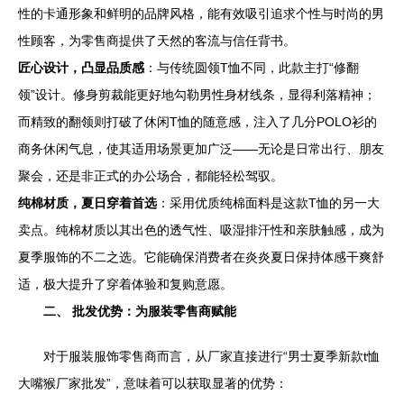
性的卡通形象和鲜明的品牌风格，能有效吸引追求个性与时尚的男
性顾客，为零售商提供了天然的客流与信任背书。
匠心设计，凸显品质感
：与传统圆领T恤不同，此款主打“修翻
领”设计。修身剪裁能更好地勾勒男性身材线条，显得利落精神；
而精致的翻领则打破了休闲T恤的随意感，注入了几分POLO衫的
商务休闲气息，使其适用场景更加广泛——无论是日常出行、朋友
聚会，还是非正式的办公场合，都能轻松驾驭。
纯棉材质，夏日穿着首选
：采用优质纯棉面料是这款T恤的另一大
卖点。纯棉材质以其出色的透气性、吸湿排汗性和亲肤触感，成为
夏季服饰的不二之选。它能确保消费者在炎炎夏日保持体感干爽舒
适，极大提升了穿着体验和复购意愿。
二、 批发优势：为服装零售商赋能
对于服装服饰零售商而言，从厂家直接进行“男士夏季新款t恤
大嘴猴厂家批发”，意味着可以获取显著的优势：