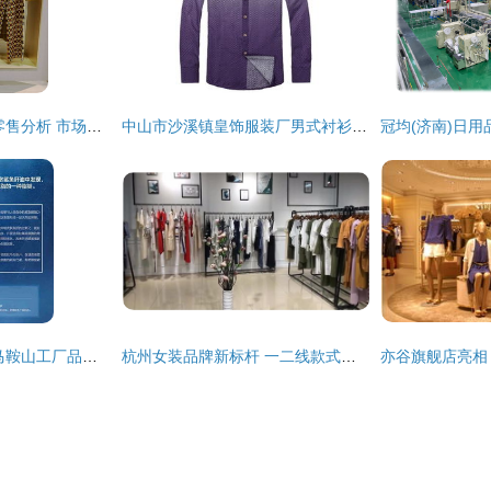
2019秋冬中国女装零售分析 市场风向与消费升级
中山市沙溪镇皇饰服装厂男式衬衫产品及日用百货销售概览
妍如初滋润精华乳 马鞍山工厂品质保障与零售渠道解析
杭州女装品牌新标杆 一二线款式，别致多样，批发零售双线走红