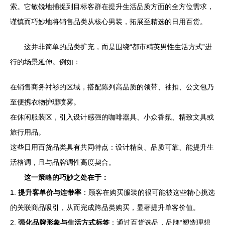
索。它敏锐地捕捉到目标客群在提升生活品质方面的全方位需求，
谨慎而巧妙地将销售品类从核心男装，拓展至精选的日用百货。
这并非简单的品类扩充，而是围绕“都市精英男性生活方式”进
行的场景延伸。例如：
在销售商务衬衫的区域，搭配陈列高品质的领带、袖扣、公文包乃
至便携衣物护理喷雾。
在休闲服装区，引入设计感强的咖啡器具、小众香氛、精致文具或
旅行用品。
这些日用百货品类具有共同特点：设计精良、品质可靠、能提升生
活格调，且与品牌调性高度契合。
这一策略的巧妙之处在于：
1.
提升客单价与连带率
：顾客在购买服装的很可能被这些精心挑选
的关联商品吸引，从而完成跨品类购买，显著提升单客价值。
2.
强化品牌形象与生活方式标签
：通过百货选品，品牌“塑造理想