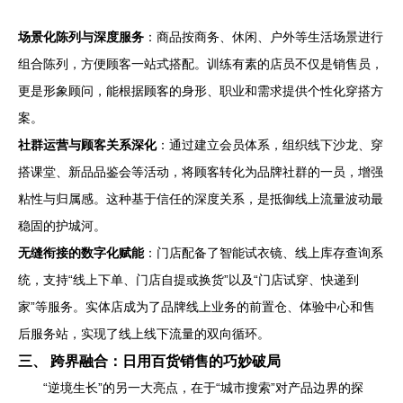
场景化陈列与深度服务
：商品按商务、休闲、户外等生活场景进行
组合陈列，方便顾客一站式搭配。训练有素的店员不仅是销售员，
更是形象顾问，能根据顾客的身形、职业和需求提供个性化穿搭方
案。
社群运营与顾客关系深化
：通过建立会员体系，组织线下沙龙、穿
搭课堂、新品品鉴会等活动，将顾客转化为品牌社群的一员，增强
粘性与归属感。这种基于信任的深度关系，是抵御线上流量波动最
稳固的护城河。
无缝衔接的数字化赋能
：门店配备了智能试衣镜、线上库存查询系
统，支持“线上下单、门店自提或换货”以及“门店试穿、快递到
家”等服务。实体店成为了品牌线上业务的前置仓、体验中心和售
后服务站，实现了线上线下流量的双向循环。
三、 跨界融合：日用百货销售的巧妙破局
“逆境生长”的另一大亮点，在于“城市搜索”对产品边界的探