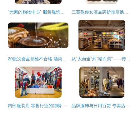
“元素的购物中心” 服装服饰零售的创新突围
三荟教你女装品牌折扣店换季库存快速处理五点实操法则
20批次食品抽检不合格 酒类、香肠、糖饼问题突出，东莞企业被点名
从“大而全”到“精而美”——传统生鲜超市向高端服装零售的转型路径
内部服装店 零售行业的独特风景线
品牌服饰与日用百货 专卖店的双轨销售策略探析